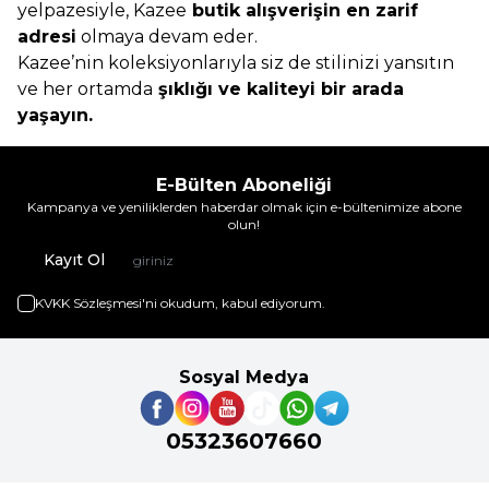
yelpazesiyle, Kazee
butik alışverişin en zarif
adresi
olmaya devam eder.
Kazee’nin koleksiyonlarıyla siz de stilinizi yansıtın
ve her ortamda
şıklığı ve kaliteyi bir arada
yaşayın.
E-Bülten Aboneliği
Kampanya ve yeniliklerden haberdar olmak için e-bültenimize abone
olun!
Kayıt Ol
KVKK Sözleşmesi'ni
okudum, kabul ediyorum.
Sosyal Medya
05323607660