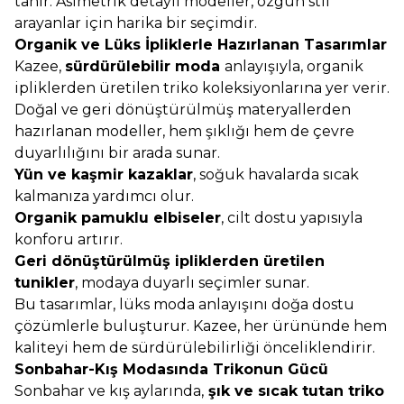
tanır. Asimetrik detaylı modeller, özgün stil
arayanlar için harika bir seçimdir.
Organik ve Lüks İpliklerle Hazırlanan Tasarımlar
Kazee,
sürdürülebilir moda
anlayışıyla, organik
ipliklerden üretilen triko koleksiyonlarına yer verir.
Doğal ve geri dönüştürülmüş materyallerden
hazırlanan modeller, hem şıklığı hem de çevre
duyarlılığını bir arada sunar.
Yün ve kaşmir kazaklar
, soğuk havalarda sıcak
kalmanıza yardımcı olur.
Organik pamuklu elbiseler
, cilt dostu yapısıyla
konforu artırır.
Geri dönüştürülmüş ipliklerden üretilen
tunikler
, modaya duyarlı seçimler sunar.
Bu tasarımlar, lüks moda anlayışını doğa dostu
çözümlerle buluşturur. Kazee, her ürününde hem
kaliteyi hem de sürdürülebilirliği önceliklendirir.
Sonbahar-Kış Modasında Trikonun Gücü
Sonbahar ve kış aylarında,
şık ve sıcak tutan triko