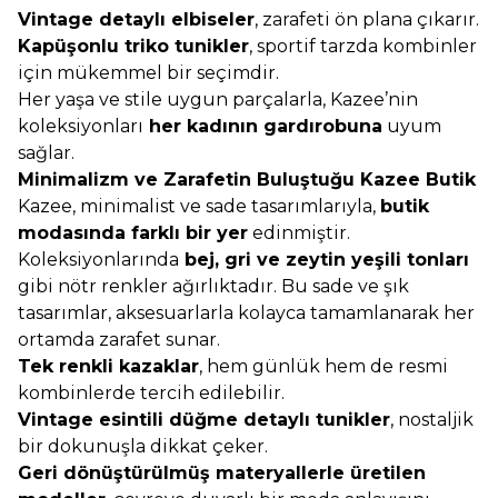
Vintage detaylı elbiseler
, zarafeti ön plana çıkarır.
Kapüşonlu triko tunikler
, sportif tarzda kombinler
için mükemmel bir seçimdir.
Her yaşa ve stile uygun parçalarla, Kazee’nin
koleksiyonları
her kadının gardırobuna
uyum
sağlar.
Minimalizm ve Zarafetin Buluştuğu Kazee Butik
Kazee, minimalist ve sade tasarımlarıyla,
butik
modasında farklı bir yer
edinmiştir.
Koleksiyonlarında
bej, gri ve zeytin yeşili tonları
gibi nötr renkler ağırlıktadır. Bu sade ve şık
tasarımlar, aksesuarlarla kolayca tamamlanarak her
ortamda zarafet sunar.
Tek renkli kazaklar
, hem günlük hem de resmi
kombinlerde tercih edilebilir.
Vintage esintili düğme detaylı tunikler
, nostaljik
bir dokunuşla dikkat çeker.
Geri dönüştürülmüş materyallerle üretilen