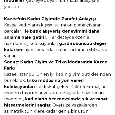
modeller
, çevreye duyarlı bir moda anlayışını
yansıtır.
Kazee’nin Kadın Giyimde Zarafet Anlayışı
Kazee, kadınların kişisel stilini ön plana çıkaran
parçaları ile
butik alışveriş deneyimini daha
anlamlı hale getirir.
Her detayda özenle
hazırlanmış koleksiyonlar,
gardırobunuza değer
katarken
aynı zamanda sizi her ortamda stil sahibi
yapar.
Sonuç: Kadın Giyim ve Triko Modasında Kazee
Farkı
Kazee, İstanbul’un en iyi kadın giyim butiklerinden
biri olarak,
triko modasına yön veren
koleksiyonları
ile dikkat çeker. Kaliteli kumaşlar,
modern tasarımlar ve zarif detaylarla hazırlanan
modeller,
kadınların her mevsimde şık ve rahat
hissetmelerini sağlar
. Oversize kazaklardan
asimetrik tuniklere kadar geniş bir ürün