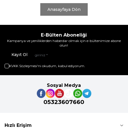
Anasayfaya Dön
E-Bülten Aboneliği
Kampanya ve yeniliklerden haberdar olmak için e-bültenimize abone
olun!
Kayıt Ol
KVKK Sözleşmesi'ni
okudum, kabul ediyorum.
Sosyal Medya
05323607660
Hızlı Erişim