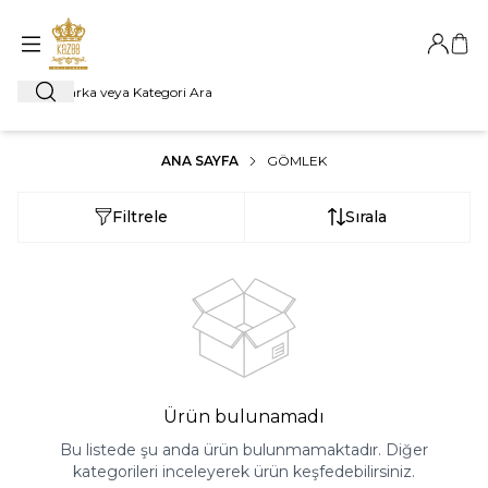
Giriş Ya
Sep
Ara
ANA SAYFA
GÖMLEK
Filtrele
Sırala
Ürün bulunamadı
Bu listede şu anda ürün bulunmamaktadır. Diğer
kategorileri inceleyerek ürün keşfedebilirsiniz.