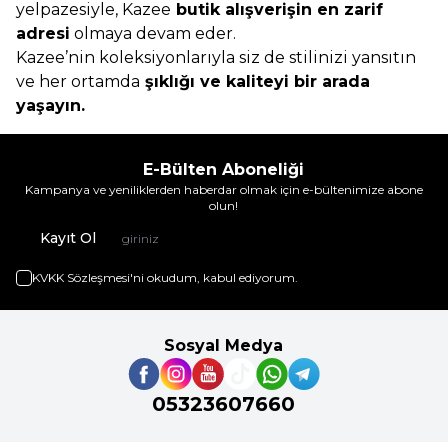
yelpazesiyle, Kazee
butik alışverişin en zarif
adresi
olmaya devam eder.
Kazee’nin koleksiyonlarıyla siz de stilinizi yansıtın
ve her ortamda
şıklığı ve kaliteyi bir arada
yaşayın.
E-Bülten Aboneliği
Kampanya ve yeniliklerden haberdar olmak için e-bültenimize abone
olun!
Kayıt Ol
KVKK Sözleşmesi'ni
okudum, kabul ediyorum.
Sosyal Medya
05323607660