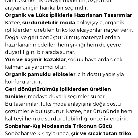
tanır. Asimetrik detaylı modeller, özgün stil
arayanlar için harika bir seçimdir.
Organik ve Lüks İpliklerle Hazırlanan Tasarımlar
Kazee,
sürdürülebilir moda
anlayışıyla, organik
ipliklerden üretilen triko koleksiyonlarına yer verir.
Doğal ve geri dönüştürülmüş materyallerden
hazırlanan modeller, hem şıklığı hem de çevre
duyarlılığını bir arada sunar.
Yün ve kaşmir kazaklar
, soğuk havalarda sıcak
kalmanıza yardımcı olur.
Organik pamuklu elbiseler
, cilt dostu yapısıyla
konforu artırır.
Geri dönüştürülmüş ipliklerden üretilen
tunikler
, modaya duyarlı seçimler sunar.
Bu tasarımlar, lüks moda anlayışını doğa dostu
çözümlerle buluşturur. Kazee, her ürününde hem
kaliteyi hem de sürdürülebilirliği önceliklendirir.
Sonbahar-Kış Modasında Trikonun Gücü
Sonbahar ve kış aylarında,
şık ve sıcak tutan triko