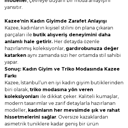
modeller
, çevreye duyarlı bir moda anlayışını
yansıtır.
Kazee’nin Kadın Giyimde Zarafet Anlayışı
Kazee, kadınların kişisel stilini ön plana çıkaran
parçaları ile
butik alışveriş deneyimini daha
anlamlı hale getirir.
Her detayda özenle
hazırlanmış koleksiyonlar,
gardırobunuza değer
katarken
aynı zamanda sizi her ortamda stil sahibi
yapar.
Sonuç: Kadın Giyim ve Triko Modasında Kazee
Farkı
Kazee, İstanbul’un en iyi kadın giyim butiklerinden
biri olarak,
triko modasına yön veren
koleksiyonları
ile dikkat çeker. Kaliteli kumaşlar,
modern tasarımlar ve zarif detaylarla hazırlanan
modeller,
kadınların her mevsimde şık ve rahat
hissetmelerini sağlar
. Oversize kazaklardan
asimetrik tuniklere kadar geniş bir ürün