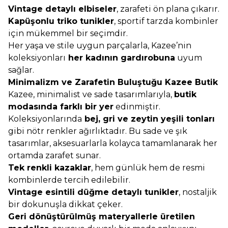
Vintage detaylı elbiseler
, zarafeti ön plana çıkarır.
Kapüşonlu triko tunikler
, sportif tarzda kombinler
için mükemmel bir seçimdir.
Her yaşa ve stile uygun parçalarla, Kazee’nin
koleksiyonları
her kadının gardırobuna
uyum
sağlar.
Minimalizm ve Zarafetin Buluştuğu Kazee Butik
Kazee, minimalist ve sade tasarımlarıyla,
butik
modasında farklı bir yer
edinmiştir.
Koleksiyonlarında
bej, gri ve zeytin yeşili tonları
gibi nötr renkler ağırlıktadır. Bu sade ve şık
tasarımlar, aksesuarlarla kolayca tamamlanarak her
ortamda zarafet sunar.
Tek renkli kazaklar
, hem günlük hem de resmi
kombinlerde tercih edilebilir.
Vintage esintili düğme detaylı tunikler
, nostaljik
bir dokunuşla dikkat çeker.
Geri dönüştürülmüş materyallerle üretilen