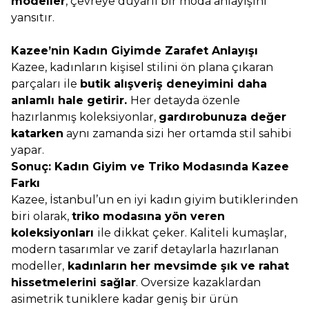
modeller
, çevreye duyarlı bir moda anlayışını
yansıtır.
Kazee’nin Kadın Giyimde Zarafet Anlayışı
Kazee, kadınların kişisel stilini ön plana çıkaran
parçaları ile
butik alışveriş deneyimini daha
anlamlı hale getirir.
Her detayda özenle
hazırlanmış koleksiyonlar,
gardırobunuza değer
katarken
aynı zamanda sizi her ortamda stil sahibi
yapar.
Sonuç: Kadın Giyim ve Triko Modasında Kazee
Farkı
Kazee, İstanbul’un en iyi kadın giyim butiklerinden
biri olarak,
triko modasına yön veren
koleksiyonları
ile dikkat çeker. Kaliteli kumaşlar,
modern tasarımlar ve zarif detaylarla hazırlanan
modeller,
kadınların her mevsimde şık ve rahat
hissetmelerini sağlar
. Oversize kazaklardan
asimetrik tuniklere kadar geniş bir ürün