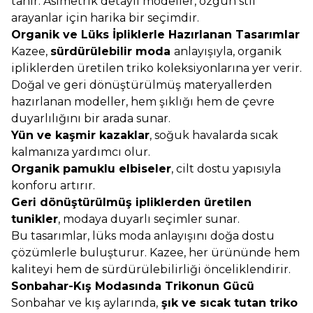
tanır. Asimetrik detaylı modeller, özgün stil
arayanlar için harika bir seçimdir.
Organik ve Lüks İpliklerle Hazırlanan Tasarımlar
Kazee,
sürdürülebilir moda
anlayışıyla, organik
ipliklerden üretilen triko koleksiyonlarına yer verir.
Doğal ve geri dönüştürülmüş materyallerden
hazırlanan modeller, hem şıklığı hem de çevre
duyarlılığını bir arada sunar.
Yün ve kaşmir kazaklar
, soğuk havalarda sıcak
kalmanıza yardımcı olur.
Organik pamuklu elbiseler
, cilt dostu yapısıyla
konforu artırır.
Geri dönüştürülmüş ipliklerden üretilen
tunikler
, modaya duyarlı seçimler sunar.
Bu tasarımlar, lüks moda anlayışını doğa dostu
çözümlerle buluşturur. Kazee, her ürününde hem
kaliteyi hem de sürdürülebilirliği önceliklendirir.
Sonbahar-Kış Modasında Trikonun Gücü
Sonbahar ve kış aylarında,
şık ve sıcak tutan triko