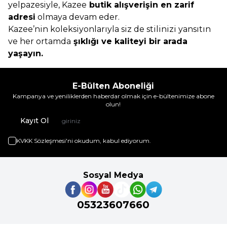
yelpazesiyle, Kazee
butik alışverişin en zarif
adresi
olmaya devam eder.
Kazee’nin koleksiyonlarıyla siz de stilinizi yansıtın
ve her ortamda
şıklığı ve kaliteyi bir arada
yaşayın.
E-Bülten Aboneliği
Kampanya ve yeniliklerden haberdar olmak için e-bültenimize abone
olun!
Kayıt Ol
KVKK Sözleşmesi'ni
okudum, kabul ediyorum.
Sosyal Medya
05323607660