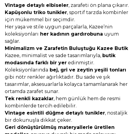
Vintage detaylı elbiseler
, zarafeti ön plana çıkarır.
Kapüşonlu triko tunikler
, sportif tarzda kombinler
için mükemmel bir seçimdir.
Her yaşa ve stile uygun parçalarla, Kazee’nin
koleksiyonları
her kadının gardırobuna
uyum
sağlar.
Minimalizm ve Zarafetin Buluştuğu Kazee Butik
Kazee, minimalist ve sade tasarımlarıyla,
butik
modasında farklı bir yer
edinmiştir.
Koleksiyonlarında
bej, gri ve zeytin yeşili tonları
gibi nötr renkler ağırlıktadır. Bu sade ve şık
tasarımlar, aksesuarlarla kolayca tamamlanarak her
ortamda zarafet sunar.
Tek renkli kazaklar
, hem günlük hem de resmi
kombinlerde tercih edilebilir.
Vintage esintili düğme detaylı tunikler
, nostaljik
bir dokunuşla dikkat çeker.
Geri dönüştürülmüş materyallerle üretilen